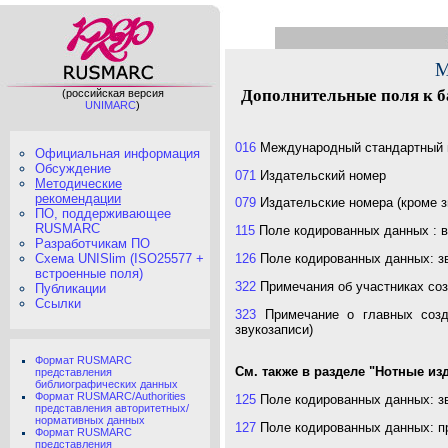
Дополнительные поля к б
(российская версия
UNIMARC
)
016
Международный стандартный н
Официальная информация
Обсуждение
071
Издательский номер
Методические
рекомендации
079
Издательские номера (кроме з
ПО, поддерживающее
RUSMARC
115
Поле кодированных данных : 
Разработчикам ПО
126
Поле кодированных данных: зв
Схема UNISlim (ISO25577 +
встроенные поля)
322
Примечания об участниках соз
Публикации
Ссылки
323
Примечание о главных созда
звукозаписи)
Формат RUSMARC
См. также в разделе "Нотные из
представления
библиографических данных
Формат RUSMARC/Authorities
125
Поле кодированных данных: зв
представления авторитетных/
нормативных данных
127
Поле кодированных данных: пр
Формат RUSMARC
представления